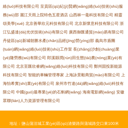
絡(luò)科技有限公司
呈貢區(qū)紀(jì)賢網(wǎng)絡(luò)技術(shù)服
務(wù)部
麗江天雨上院特色五星酒店
山西林一毫科技有限公司
精靈
頌美學(xué)
北京善華欣元科技有限公司
北京新懷意科技有限公司
浙
江弘盛達(dá)光伏技術(shù)有限公司
廣西御匯通貿(mào)易有限公司
丹徒區(qū)新城朝勝水產(chǎn)品經(jīng)營(yíng)部
義烏市盾團
(tuán)網(wǎng)絡(luò)技術(shù)工作室
長(zhǎng)沙創(chuàng)業
(yè)隆勞務(wù)有限公司
郎溪縣潤(rùn)田生態(tài)農(nóng)業(yè)有
限公司
北京至匯欣睿網(wǎng)絡(luò)科技有限公司
鄭州固投新能源
科技有限公司
智能的車輛管理專家
上海詠景毅商貿(mào)有限公司
上
海怡希實(shí)業(yè)有限公司
泉州市竹達(dá)網(wǎng)絡(luò)科技有
限公司
中國(guó)最專業(yè)的石斛網(wǎng)
海南電影網(wǎng)
安徽
眾聯(lián)人力資源管理有限公司
地址：鹽山蒲洼城工業(yè)區(qū)滄樂路與蒲城路交口東100米